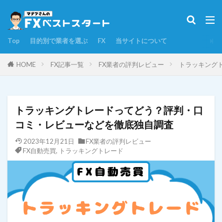
タグ
Top
目的別で業者を選ぶ
FX
当サイトについて
DMMFX
FX初心者
FX勉強法
FX自動売買
GMO
iサイクル２取引
HOME
FX記事一覧
FX業者の評判レビュー
トラッキング
LIGHT FX
LINE(ライン)FX
YJFX!
みんなのFX
みんなのシストレ
スキャルピング
スワップポイント
トラッキングトレードってどう？評判・口
デモトレード
トライオートFX
コミ・レビューなどを徹底独自調査
トラッキングトレード
トレード方法
2023年12月21日
FX業者の評判レビュー
FX自動売買
,
トラッキングトレード
ネオモバFX
ヒロセ通商
マネースクエアFX
マネーパートナーズ
ライブスター証券
リスク管理
ループイフダン
レバレッジ
ロスカット
取引時間
口座開設
外為オンライン
外為ジャパン
少額投資