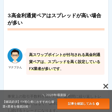
3.高金利通貨ペアはスプレッドが高い場合
が多い
高スワップポイントが付与される高金利通
貨ペアは、スプレッドを高く設定している
マナブさん
FX業者が多いです
。
＼ 2023年!最新版 ／
事実上の取引手数料が高いため、短期間に繰り返しトレ
【確認必須】FX初心者におすすめな厳
ードする性質ではなく、基本は長期間ポジションを保有
記事を確認してみる
選4業者を徹底比較！
し続けるトレードになります。