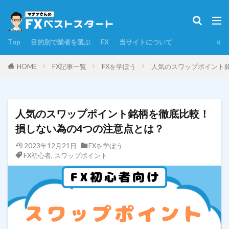
タグ
Top
目的別で業者を選ぶ
FX
当サイトについて
DMMFX
FX初心者
FX勉強法
FX自動売買
GMO
iサイクル２取引
HOME
FX記事一覧
FXを学ぼう
人気のスワップポイント
LIGHT FX
LINE(ライン)FX
YJFX!
みんなのFX
みんなのシストレ
スキャルピング
スワップポイント
人気のスワップポイント銘柄を徹底比較！
デモトレード
トライオートFX
損しない為の4つの注意点とは？
トラッキングトレード
トレード方法
2023年12月21日
FXを学ぼう
FX初心者
,
スワップポイント
ネオモバFX
ヒロセ通商
マネースクエアFX
マネーパートナーズ
ライブスター証券
リスク管理
ループイフダン
レバレッジ
ロスカット
取引時間
口座開設
外為オンライン
外為ジャパン
少額投資