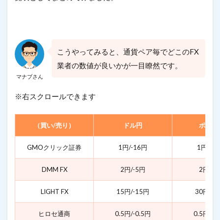
こうやってみると、通貨ペア毎でどこのFX
業者の数値が良いかが一目瞭然です。
マナブさん
※右スクロールできます
（買い/売り）
ドル円
ポンド
GMOクリック証券
1円/-16円
1円/-1
DMM FX
2円/-5円
2円/-5
LIGHT FX
15円/-15円
30円/-3
ヒロセ通商
0.5円/-0.5円
0.5円/-9